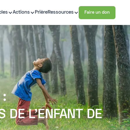
cles
Actions
Prière
Ressources
Faire un don
:
 DE L'ENFANT DE