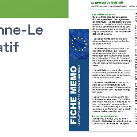
nne-Le
tif