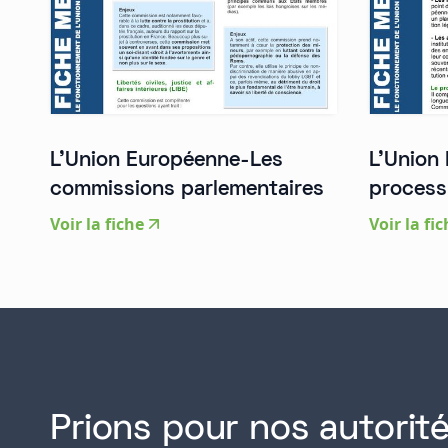
L'Union Européenne-Les
L'Union
commissions parlementaires
processu
Voir la fiche
Voir la fi
Prions pour nos autorité