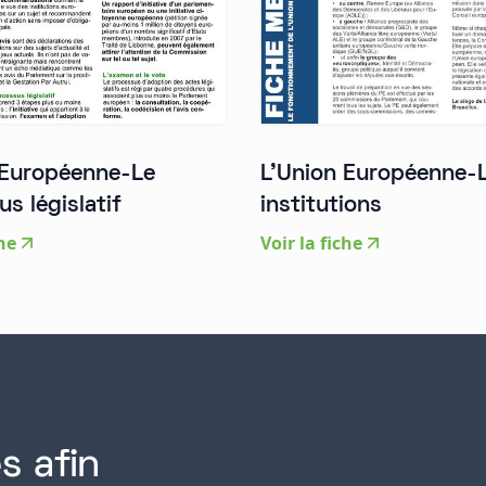
 Européenne-Le
L'Union Européenne-
s législatif
institutions
che
Voir la fiche
s afin