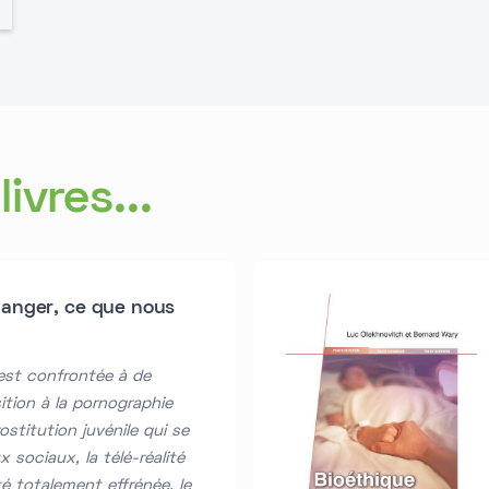
ivres...
danger, ce que nous
 est confrontée à de
ition à la pornographie
rostitution juvénile qui se
 sociaux, la télé-réalité
té totalement effrénée, le