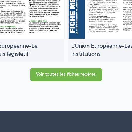
 Européenne-Le
L'Union Européenne-Le
s législatif
institutions
Voir toutes les fiches repères