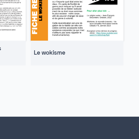
s
Le wokisme