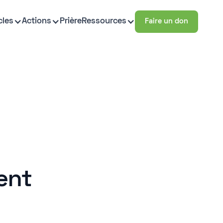
cles
Actions
Prière
Ressources
Faire un don
ment