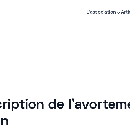
L'association
Arti
nscription de l’avorte
on