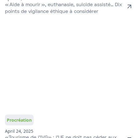
« Aide à mourir », euthanasie, suicide assisté… Dix
points de vigilance éthique à considérer
Procréation
April 24, 2025
«Tourisme de l’IVG» : l’UE ne doit pas céder aux