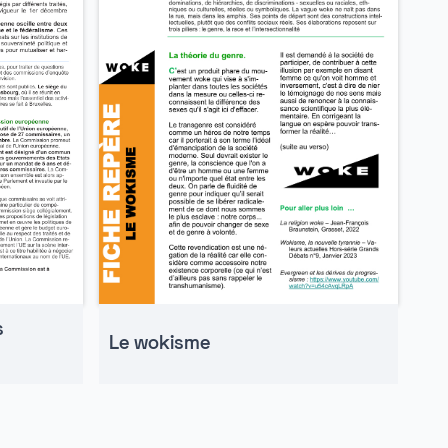
s
Le wokisme