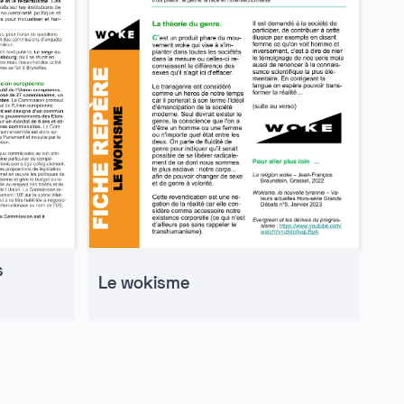
s
Le wokisme