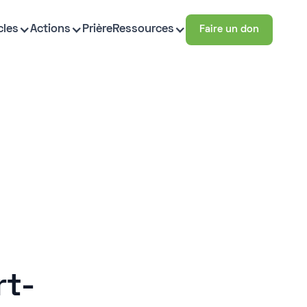
cles
Actions
Prière
Ressources
Faire un don
rt-