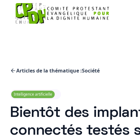
Articles de la thématique :
Société
Intelligence artificielle
Bientôt des implan
connectés testés s