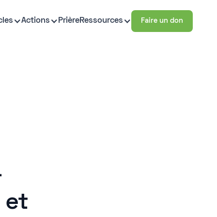
cles
Actions
Prière
Ressources
Faire un don
-
 et