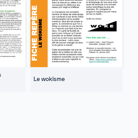
s
Le wokisme